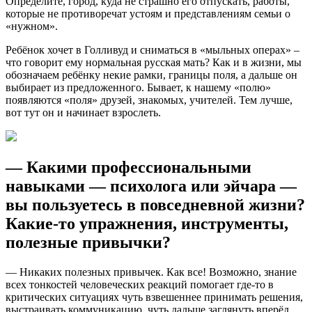
Определите, город, куда не страшно его отпускать, работы,
которые не противоречат устоям и представлениям семьи о
«нужном».
Ребёнок хочет в Голливуд и сниматься в «мыльных операх» –
что говорит ему нормальная русская мать? Как и в жизни, мы
обозначаем ребёнку некие рамки, границы поля, а дальше он
выбирает из предложенного. Бывает, к нашему «полю»
появляются «поля» друзей, знакомых, учителей. Тем лучше,
вот тут он и начинает взрослеть.
— Какими профессиональными
навыками — психолога или эйчара —
вы пользуетесь в повседневной жизни?
Какие-то упражнения, инструменты,
полезные привычки?
— Никаких полезных привычек. Как все! Возможно, знание
всех тонкостей человеческих реакций помогает где-то в
критических ситуациях чуть взвешеннее принимать решения,
выстраивать коммуникацию, чуть дальше заглянуть вперёд.