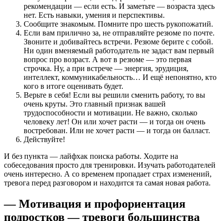
рекомендации — если есть. И заметьте — возраста здесь
нет. Есть навыки, умения и перспективы.
Сообщите знакомым. Помните про шесть рукопожатий.
Если вам прилично за, не отправляйте резюме по почте.
Звоните и добивайтесь встречи. Резюме берите с собой.
Ни один вменяемый работодатель не задаст вам первый
вопрос про возраст. А вот в резюме — это первая
строчка. Ну, а при встрече — энергия, эрудиция,
интеллект, коммуникабельность… И ещё непонятно, кто
кого в итоге оценивать будет.
Верьте в себя! Если вы решили сменить работу, то вы
очень круты. Это главный признак вашей
трудоспособности и мотивации. Не важно, сколько
человеку лет! Он или хочет расти — и тогда он очень
востребован. Или не хочет расти — и тогда он балласт.
Действуйте!
И без пункта — лайфхак поиска работы. Ходите на
собеседования просто для тренировки. Изучать работодателей
очень интересно. А со временем пропадает страх изменений,
тревога перед разговором и находится та самая новая работа.
— Мотивация и профориентация
подростков — тревоги большинства