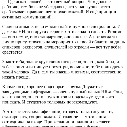
— Где искать людей — это вечный вопрос. Чем дольше
работаю, тем больше убеждаюсь, что у нас лучше всего
срабатывает правило шести рукопожатий. И ещё принцип
активных коммуникаций.
Сидя на диване, невозможно найти нужного специалиста. И
даже на HH.ru и других сервисах это сложно сделать. Резюме
— оно немое, оно стандартное, оно как все. А вот когда ты
лично присутствуешь на мероприятиях твоей области, видишь
спикеров, экспертов, слушателей из отрасли — вот тут всё и
срастается.
Знают тебя, знают круг твоих интересов, знают, какой ты, и
тебе звонят или пишут: посмотри, возможно, тебе пригодится
такой человек. Да и сам ты знаешь многих и, соответственно,
искать проще.
Кроме того, хорошее подспорье — вузы. Дружить с
заведующими кафедрами — очень нужный навык HR-а. Они,
как правило, знают выпускников и подскажут, где и кого
поискать. И студентов толковых порекомендуют.
А что касается квалификации, то здесь только доучивать,
стажировать, сопровождать. И главное — мотивация
сотрудника на входе. При желании и наличии высшего
образования можно всему научиться очень быстро.