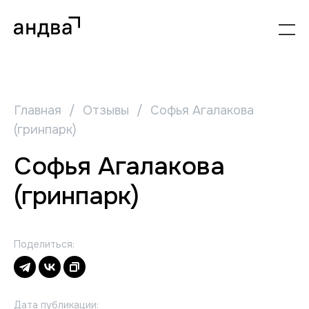
Главная
/
Отзывы
/
Софья Агалакова
(гринпарк)
Софья Агалакова
(гринпарк)
Поделиться:
Дата публикации: