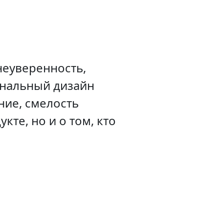
неуверенность,
инальный дизайн
ние, смелость
кте, но и о том, кто