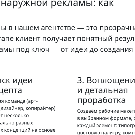
 наружной рекламы
: как
ы в нашем агентстве — это прозрачн
тапе клиент получает понятный резул
амы под ключ — от идеи до создания
иск идеи
3. Воплощен
цепта
и детальная
проработка
я команда (арт-
 дизайнер, копирайтер)
Создаём рабочие макет
т несколько
в выбранном формате, 
ально разных
каждый элемент: типогр
х концепций на основе
цветовую палитру, ком