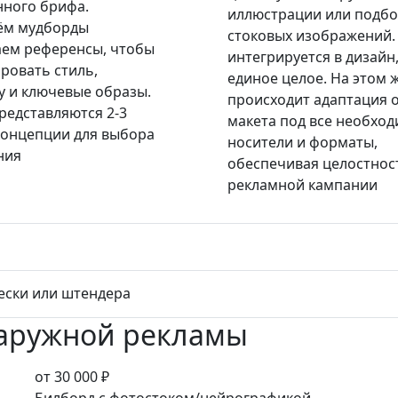
нного брифа.
иллюстрации или подб
ём мудборды
стоковых изображений. 
аем референсы, чтобы
интегрируется в дизайн
ровать стиль,
единое целое. На этом 
у и ключевые образы.
происходит адаптация 
редставляются 2-3
макета под все необхо
концепции для выбора
носители и форматы,
ния
обеспечивая целостнос
рекламной кампании
ески или штендера
наружной рекламы
от 30 000 ₽
Билборд с фотостоком/нейрографикой