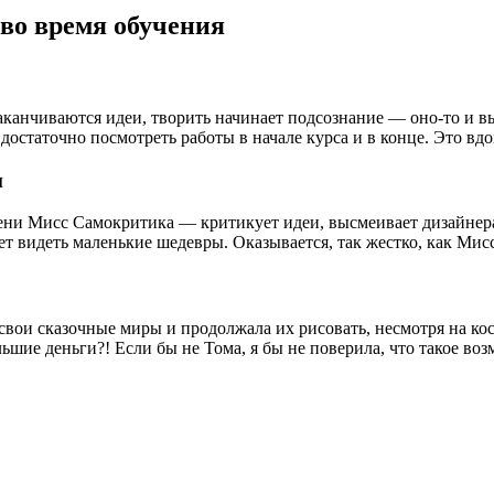
 во время обучения
заканчиваются идеи, творить начинает подсознание — оно-то и 
 достаточно посмотреть работы в начале курса и в конце. Это вд
м
мени Мисс Самокритика — критикует идеи, высмеивает дизайнера 
нает видеть маленькие шедевры. Оказывается, так жестко, как Ми
свои сказочные миры и продолжала их рисовать, несмотря на ко
шие деньги?! Если бы не Тома, я бы не поверила, что такое воз