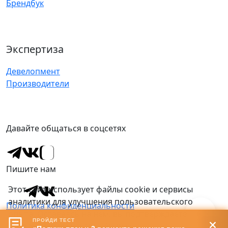
Брендбук
Экспертиза
Девелопмент
Производители
Давайте общаться в соцсетях
Пишите нам
Этот сайт использует файлы cookie и сервисы
аналитики для улучшения пользовательского
Политика конфиденциальности
опыта. Оставаясь на нём, вы подтверждаете
ПРОЙДИ ТЕСТ
Ок
своё
согласие
.
© 2008–2026 Агентство «Андва»