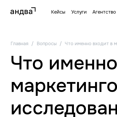
Кейсы
Услуги
Агентство
Главная
/
Вопросы
/
Что именно входит в 
Что именно
маркетинг
исследова