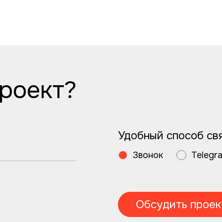
роект?
Удобный способ св
Звонок
Telegr