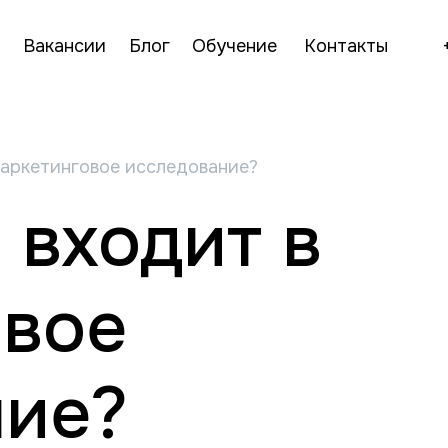
Вакансии
Блог
Обучение
Контакты
маркетинговое исследование?
 входит в
овое
ние?