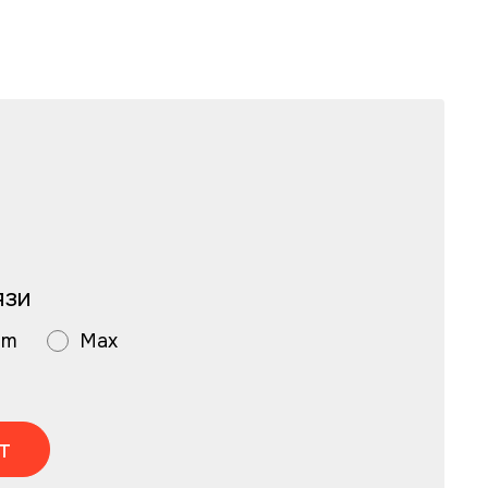
язи
am
Max