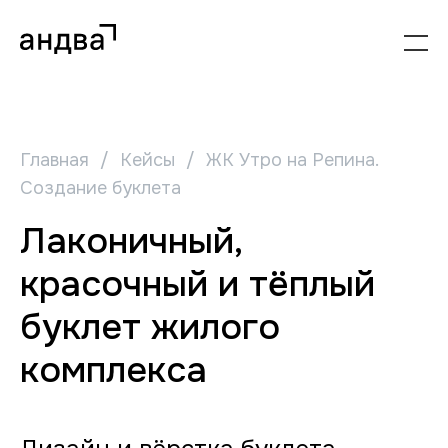
Главная
/
Кейсы
/
ЖК Утро на Репина.
Создание буклета
Лаконичный,
красочный и тёплый
буклет жилого
комплекса