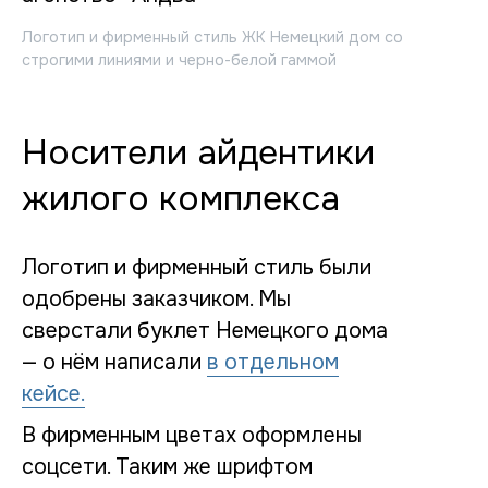
Логотип и фирменный стиль ЖК Немецкий дом со
строгими линиями и черно-белой гаммой
Носители айдентики
жилого комплекса
Логотип и фирменный стиль были
одобрены заказчиком. Мы
сверстали буклет Немецкого дома
— о нём написали
в отдельном
кейсе.
В фирменным цветах оформлены
соцсети. Таким же шрифтом