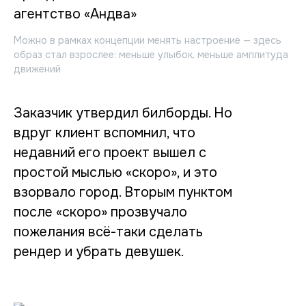
Можно в рамках концепции менять настроение — здесь
образ стал взрослее: меньше улыбок, меньше амплитуда
движений
Заказчик утвердил билборды. Но
вдруг клиент вспомнил, что
недавний его проект вышел с
простой мыслью «скоро», и это
взорвало город. Вторым пунктом
после «скоро» прозвучало
пожелания всё-таки сделать
рендер и убрать девушек.