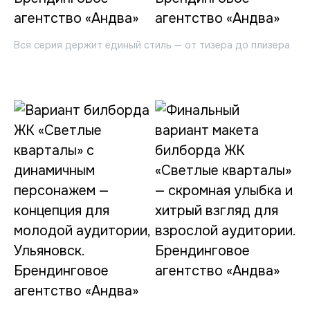
Вся серия держит единый стиль — от тизера до плизера