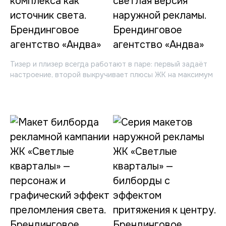
Тизер и плизер всегда работают в паре: первый задаёт
настроение, второй выкручивает плюсы ЖК на максимум